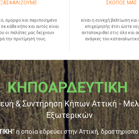
ΕΞΑΣΦΑΛΙΖΟΥΜΕ
ΣΚΟΠΟΣ ΜΑΣ
κό, όμορφο και περιποιημένο
είναι η συνεχή βελτίωση και 
σε κάθε κήπο και αυτός είναι
επιχείρησής έτσι ώστε να 
ου οι πελάτες μας δείχνουν
ανταποκριθεί στις όλο και 
ρά την προτίμησή τους.
ανάγκες του καταναλωτικο
ΚΗΠΟΑΡΔΕΥΤΙΚΗ
κευή & Συντήρηση Κήπων Αττική - Με
Εξωτερικών
ΤΙΚΗ
” η οποία εδρεύει στην Αττική, δραστηριοπο