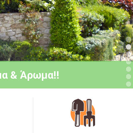
α & Άρωμα!!