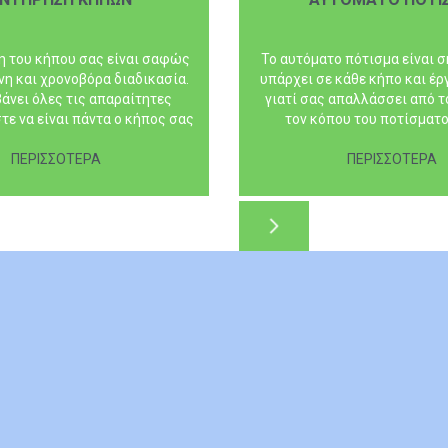
η του κήπου σας είναι σαφώς
Το αυτόματο πότισμα είναι σ
νη και χρονοβόρα διαδικασία.
υπάρχει σε κάθε κήπο και έρ
άνει όλες τις απαραίτητες
γιατί σας απαλλάσσει από τ
τε να είναι πάντα ο κήπος σας
τον κόπου του ποτίσματο
ημένος για να μπορείτε να
αυτόματο πότισμα, θα είστε 
λαμβάνετε όμορφες...
ΠΕΡΙΣΣΟΤΕΡΑ
ξένοιαστοι, ενώ θα μπορ
ΠΕΡΙΣΣΟΤΕΡΑ