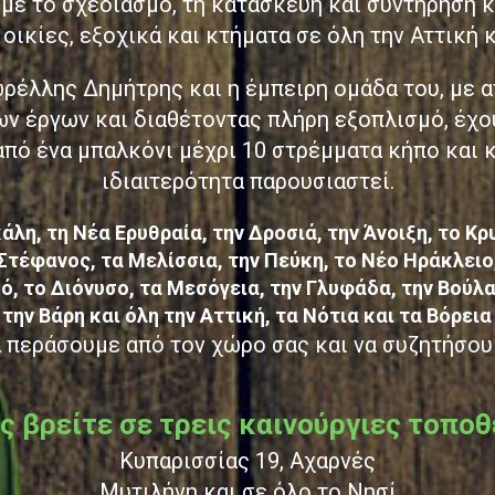
 με το σχεδιασμό, τη κατασκευή και συντήρηση
οικίες, εξοχικά και κτήματα σε όλη την Αττική κ
έλλης Δημήτρης και η έμπειρη ομάδα του, με α
ων έργων και διαθέτοντας πλήρη εξοπλισμό, έχο
πό ένα μπαλκόνι μέχρι 10 στρέμματα κήπο και κ
ιδιαιτερότητα παρουσιαστεί.
άλη, τη Νέα Ερυθραία, την Δροσιά, την Άνοιξη, το Κ
 Στέφανος, τα Μελίσσια, την Πεύκη, το Νέο Ηράκλειο
ό, το Διόνυσο, τα Μεσόγεια, την Γλυφάδα, την Βούλα,
την Βάρη και όλη την Αττική, τα Νότια και τα Βόρει
α περάσουμε από τον χώρο σας και να συζητήσου
ς βρείτε σε τρεις καινούργιες τοποθ
Κυπαρισσίας 19, Αχαρνές
Μυτιλήνη και σε όλο το Νησί