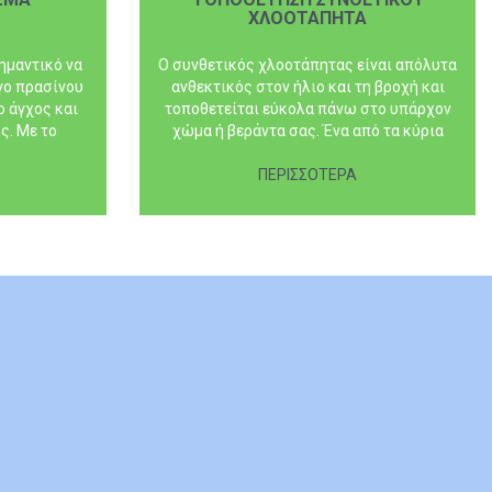
ΧΛΟΟΤΑΠΗΤΑ
ημαντικό να
Ο συνθετικός χλοοτάπητας είναι απόλυτα
γο πρασίνου
ανθεκτικός στον ήλιο και τη βροχή και
ο άγχος και
τοποθετείται εύκολα πάνω στο υπάρχον
ς. Με το
χώμα ή βεράντα σας. Ένα από τα κύρια
σίγουροι και
πλεονεκτήματά του είναι ότι δεν
είτε...
χρειάζεται πότισμα, κούρεμα και
ΠΕΡΙΣΣΟΤΕΡΑ
περιποίηση.