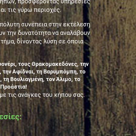
 κήπων, προσφέροντας υπηρεσίες
αι τις γύρω περιοχές.
πόλυτη συνέπεια στην εκτέλεση
υν την δυνατότητα να αναλάβουν
τήμα, δίνοντας λύση σε όποια
ρυονέρι, τους Θρακομακεδόνες, την
, την Αφίδναι, τη Βαρυμπόμπη, το
 τη Βουλιαγμένη, τον Άλιμο, το
α Προάστια!
με τις ανάγκες του κήπου σας.
εσίες: