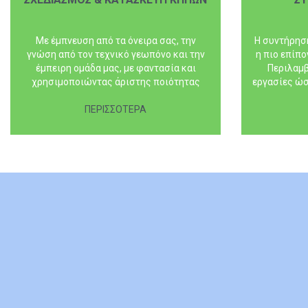
Με έμπνευση από τα όνειρα σας, την
Η συντήρησ
γνώση από τον τεχνικό γεωπόνο και την
η πιο επίπο
έμπειρη ομάδα μας, με φαντασία και
Περιλαμβ
χρησιμοποιώντας άριστης ποιότητας
εργασίες ώσ
υλικά δημιουργούμε έργα πρασίνου που
περιποι
ικανοποιούν και τις πιο υψηλές
ΠΕΡΙΣΣΟΤΕΡΑ
απο
απαιτήσεις...