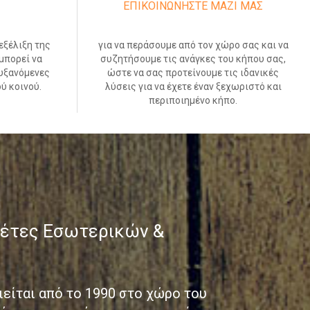
ΕΠΙΚΟΙΝΩΝΗΣΤΕ ΜΑΖΙ ΜΑΣ
εξέλιξη της
για να περάσουμε από τον χώρο σας και να
μπορεί να
συζητήσουμε τις ανάγκες του κήπου σας,
αυξανόμενες
ώστε να σας προτείνουμε τις ιδανικές
ύ κοινού.
λύσεις για να έχετε έναν ξεχωριστό και
περιποιημένο κήπο.
λέτες Εσωτερικών &
ιείται από το 1990 στο χώρο του